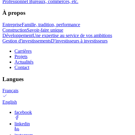
Professionnel
Bureaux, commerces, etc.
À propos
Entreprise
Famille, tradition, performance
Construction
Savoir-faire unique
Développement
Une expertise au service de vos ambitions
Gestion d'investissements
D'investisseurs à investisseurs
Carrières
Projets
Actualités
Contact
Langues
Français
English
facebook
linkedin