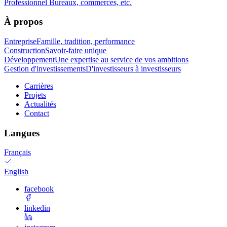
Professionnel
Bureaux, commerces, etc.
À propos
Entreprise
Famille, tradition, performance
Construction
Savoir-faire unique
Développement
Une expertise au service de vos ambitions
Gestion d'investissements
D'investisseurs à investisseurs
Carrières
Projets
Actualités
Contact
Langues
Français
English
facebook
linkedin