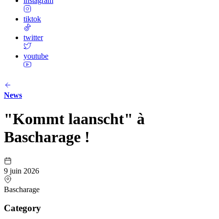
instagram
tiktok
twitter
youtube
News
"Kommt laanscht" à
Bascharage !
9 juin 2026
Bascharage
Category