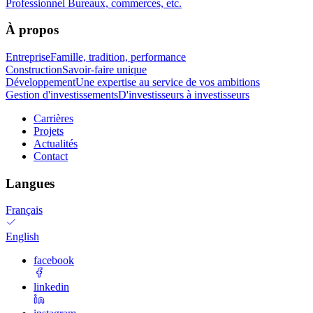
Professionnel
Bureaux, commerces, etc.
À propos
Entreprise
Famille, tradition, performance
Construction
Savoir-faire unique
Développement
Une expertise au service de vos ambitions
Gestion d'investissements
D'investisseurs à investisseurs
Carrières
Projets
Actualités
Contact
Langues
Français
English
facebook
linkedin