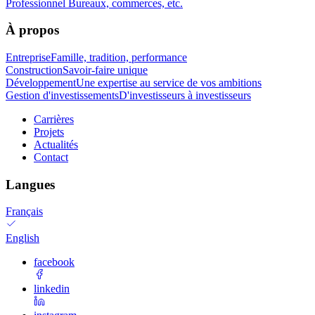
Professionnel
Bureaux, commerces, etc.
À propos
Entreprise
Famille, tradition, performance
Construction
Savoir-faire unique
Développement
Une expertise au service de vos ambitions
Gestion d'investissements
D'investisseurs à investisseurs
Carrières
Projets
Actualités
Contact
Langues
Français
English
facebook
linkedin