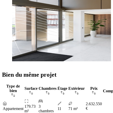
Bien du même projet
Type de
Surface
Chambres
Étage
Extérieur
Prix
bien
Comp
2.632.550
179.73
3
€
Appartement
11
71 m²
m²
chambres