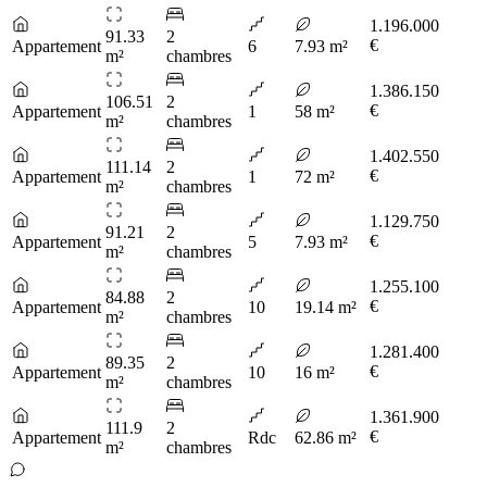
1.196.000
91.33
2
€
Appartement
6
7.93 m²
m²
chambres
1.386.150
106.51
2
€
Appartement
1
58 m²
m²
chambres
1.402.550
111.14
2
€
Appartement
1
72 m²
m²
chambres
1.129.750
91.21
2
€
Appartement
5
7.93 m²
m²
chambres
1.255.100
84.88
2
€
Appartement
10
19.14 m²
m²
chambres
1.281.400
89.35
2
€
Appartement
10
16 m²
m²
chambres
1.361.900
111.9
2
€
Appartement
Rdc
62.86 m²
m²
chambres