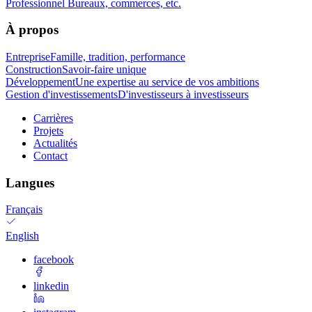
Professionnel
Bureaux, commerces, etc.
À propos
Entreprise
Famille, tradition, performance
Construction
Savoir-faire unique
Développement
Une expertise au service de vos ambitions
Gestion d'investissements
D'investisseurs à investisseurs
Carrières
Projets
Actualités
Contact
Langues
Français
English
facebook
linkedin