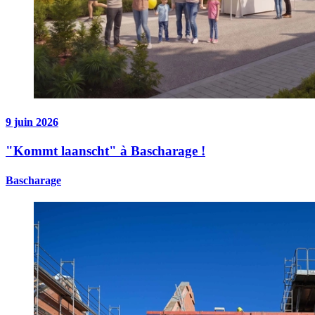
9 juin 2026
"Kommt laanscht" à Bascharage !
Bascharage