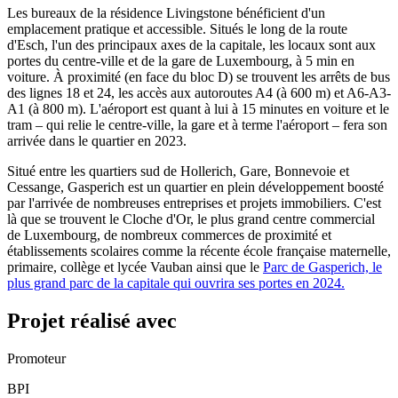
Les bureaux de la résidence Livingstone bénéficient d'un
emplacement pratique et accessible. Situés le long de la route
d'Esch, l'un des principaux axes de la capitale, les locaux sont aux
portes du centre-ville et de la gare de Luxembourg, à 5 min en
voiture. À proximité (en face du bloc D) se trouvent les arrêts de bus
des lignes 18 et 24, les accès aux autoroutes A4 (à 600 m) et A6-A3-
A1 (à 800 m). L'aéroport est quant à lui à 15 minutes en voiture et le
tram – qui relie le centre-ville, la gare et à terme l'aéroport – fera son
arrivée dans le quartier en 2023.
Situé entre les quartiers sud de Hollerich, Gare, Bonnevoie et
Cessange, Gasperich est un quartier en plein développement boosté
par l'arrivée de nombreuses entreprises et projets immobiliers. C'est
là que se trouvent le Cloche d'Or, le plus grand centre commercial
de Luxembourg, de nombreux commerces de proximité et
établissements scolaires comme la récente école française maternelle,
primaire, collège et lycée Vauban ainsi que le
Parc de Gasperich, le
plus grand parc de la capitale qui ouvrira ses portes en 2024.
Projet réalisé avec
Promoteur
BPI