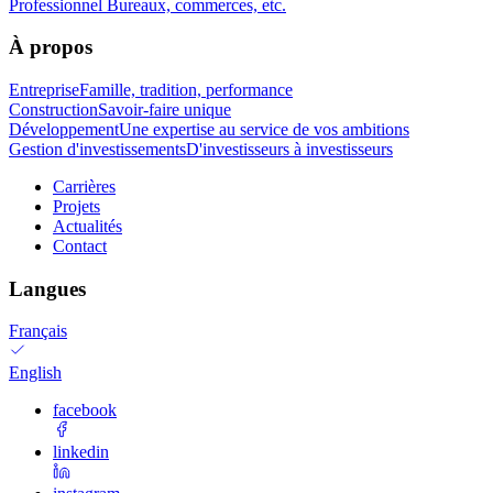
Professionnel
Bureaux, commerces, etc.
À propos
Entreprise
Famille, tradition, performance
Construction
Savoir-faire unique
Développement
Une expertise au service de vos ambitions
Gestion d'investissements
D'investisseurs à investisseurs
Carrières
Projets
Actualités
Contact
Langues
Français
English
facebook
linkedin