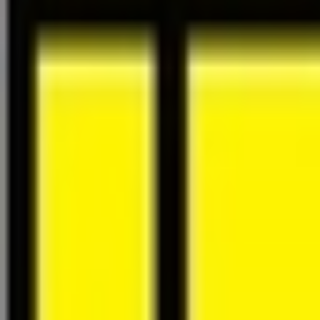
À propos
Carrières
Projets
Actualités
Contact
Trouver un bien
fr
Félix Giorgetti