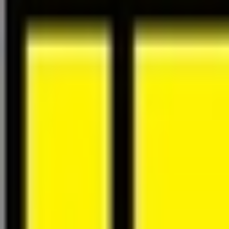
À propos
Carrières
Projets
Actualités
Contact
Trouver un bien
fr
Félix Giorgetti