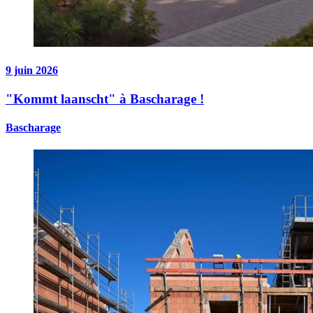
9 juin 2026
"Kommt laanscht" à Bascharage !
Bascharage