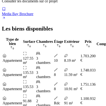
Consulter les documents sur ce projet
Media Bay Brochure
Les biens disponibles
Type de
Surface
Chambres
Étage
Extérieur
Prix
bien
Comp
1.703.200
127.55
3
€
Appartement
10
8.19 m²
m²
chambres
1.748.033
135.53
3
€
Appartement
8
11.59 m²
m²
chambres
1.751.136
135.53
3
€
Appartement
8
10.91 m²
m²
chambres
1.100.932
91.88
2
€
Appartement
Rdc
91 m²
m²
chambres