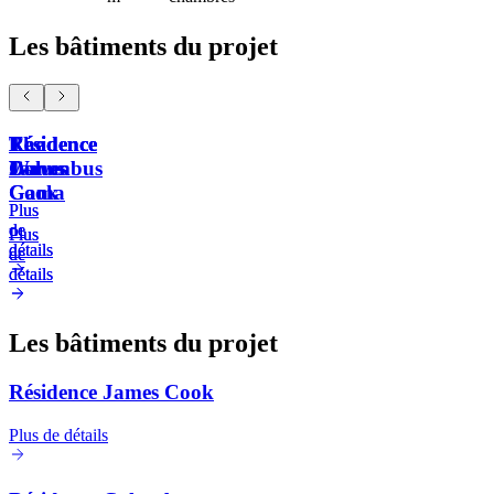
Les bâtiments du projet
Résidence
Résidence
Résidence
The
James
Columbus
Da
Waves
Cook
Gama
Plus
Plus
de
de
Plus
Plus
détails
détails
de
de
détails
détails
Les bâtiments du projet
Résidence James Cook
Plus de détails