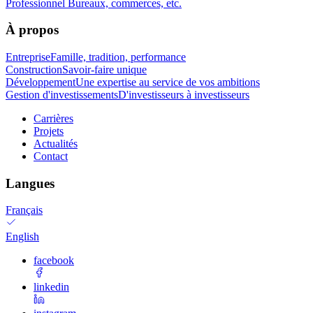
Professionnel
Bureaux, commerces, etc.
À propos
Entreprise
Famille, tradition, performance
Construction
Savoir-faire unique
Développement
Une expertise au service de vos ambitions
Gestion d'investissements
D'investisseurs à investisseurs
Carrières
Projets
Actualités
Contact
Langues
Français
English
facebook
linkedin