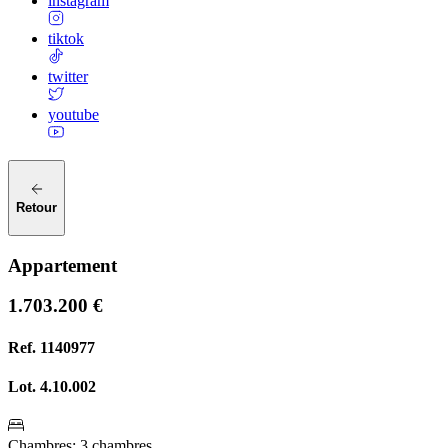
instagram
tiktok
twitter
youtube
Retour
Appartement
1.703.200 €
Ref.
1140977
Lot.
4.10.002
Chambres
:
3 chambres