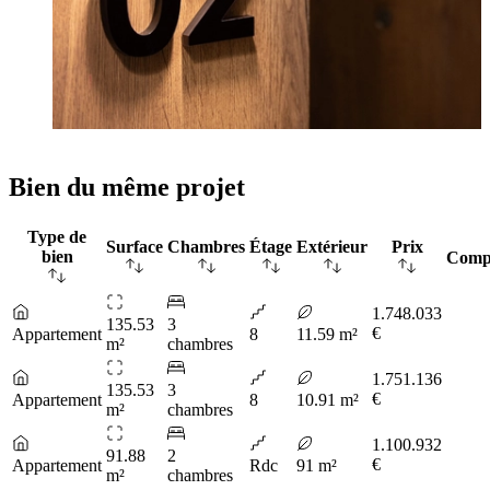
Bien du même projet
Type de
Surface
Chambres
Étage
Extérieur
Prix
bien
Comp
1.748.033
135.53
3
€
Appartement
8
11.59 m²
m²
chambres
1.751.136
135.53
3
€
Appartement
8
10.91 m²
m²
chambres
1.100.932
91.88
2
€
Appartement
Rdc
91 m²
m²
chambres