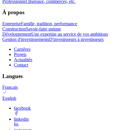
Professionnel
Bureaux, commerces, etc.
À propos
Entreprise
Famille, tradition, performance
Construction
Savoir-faire unique
Développement
Une expertise au service de vos ambitions
Gestion d'investissements
D'investisseurs à investisseurs
Carrières
Projets
Actualités
Contact
Langues
Français
English
facebook
linkedin