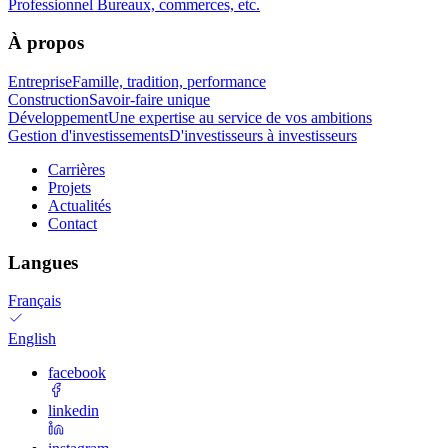
Professionnel
Bureaux, commerces, etc.
À propos
Entreprise
Famille, tradition, performance
Construction
Savoir-faire unique
Développement
Une expertise au service de vos ambitions
Gestion d'investissements
D'investisseurs à investisseurs
Carrières
Projets
Actualités
Contact
Langues
Français
English
facebook
linkedin