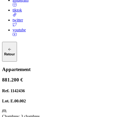
instagram
tiktok
twitter
youtube
Retour
Appartement
881.200 €
Ref.
1142436
Lot.
E.00.002
Chambres
:
3 chambres