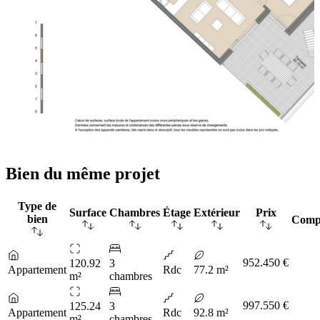
Bien du même projet
Type de
Surface
Chambres
Étage
Extérieur
Prix
bien
Comp
952.450 €
120.92
3
Appartement
Rdc
77.2 m²
m²
chambres
997.550 €
125.24
3
Appartement
Rdc
92.8 m²
m²
chambres