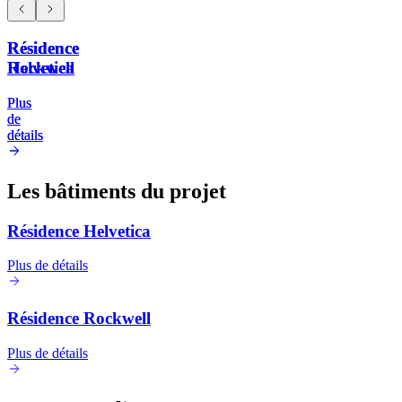
Résidence
Résidence
Helvetica
Rockwell
Plus
Plus
de
de
détails
détails
Les bâtiments du projet
Résidence Helvetica
Plus de détails
Résidence Rockwell
Plus de détails