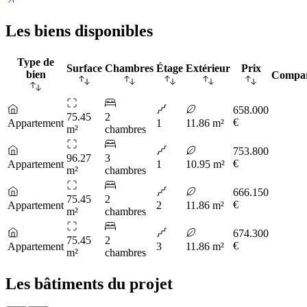
Les biens disponibles
Type de
Surface
Chambres
Étage
Extérieur
Prix
bien
Compa
658.000
75.45
2
€
Appartement
1
11.86 m²
m²
chambres
753.800
96.27
3
€
Appartement
1
10.95 m²
m²
chambres
666.150
75.45
2
€
Appartement
2
11.86 m²
m²
chambres
674.300
75.45
2
€
Appartement
3
11.86 m²
m²
chambres
Les bâtiments du projet