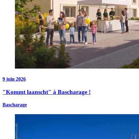
9 juin 2026
"Kommt laanscht" à Bascharage !
Bascharage