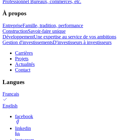
Professionnel
Bureaux, commerces, etc.
À propos
Entreprise
Famille, tradition, performance
Construction
Savoir-faire unique
Développement
Une expertise au service de vos ambitions
Gestion d'investissements
D'investisseurs à investisseurs
Carrières
Projets
Actualités
Contact
Langues
Français
English
facebook
linkedin