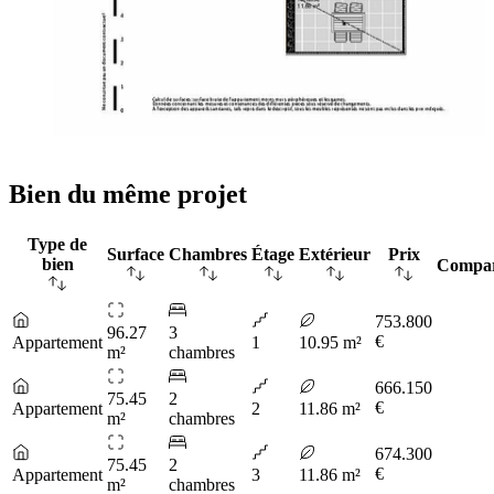
Bien du même projet
Type de
Surface
Chambres
Étage
Extérieur
Prix
bien
Compa
753.800
96.27
3
€
Appartement
1
10.95 m²
m²
chambres
666.150
75.45
2
€
Appartement
2
11.86 m²
m²
chambres
674.300
75.45
2
€
Appartement
3
11.86 m²
m²
chambres