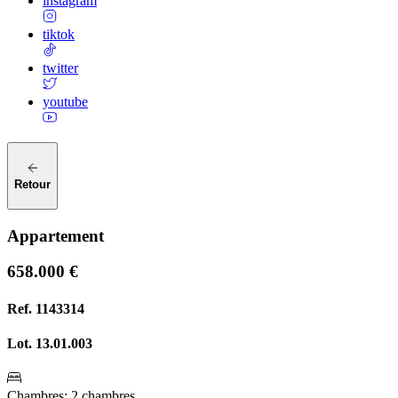
instagram
tiktok
twitter
youtube
Retour
Appartement
658.000 €
Ref.
1143314
Lot.
13.01.003
Chambres
:
2 chambres