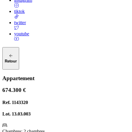
instagram
tiktok
twitter
youtube
Retour
Appartement
674.300 €
Ref.
1143320
Lot.
13.03.003
Chambres
:
2 chambres