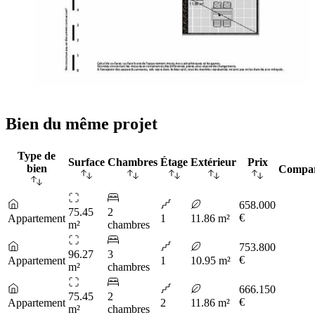
Bien du même projet
Type de
Surface
Chambres
Étage
Extérieur
Prix
bien
Compa
658.000
75.45
2
€
Appartement
1
11.86 m²
m²
chambres
753.800
96.27
3
€
Appartement
1
10.95 m²
m²
chambres
666.150
75.45
2
€
Appartement
2
11.86 m²
m²
chambres