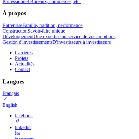
Professionnel
Bureaux, commerces, etc.
À propos
Entreprise
Famille, tradition, performance
Construction
Savoir-faire unique
Développement
Une expertise au service de vos ambitions
Gestion d'investissements
D'investisseurs à investisseurs
Carrières
Projets
Actualités
Contact
Langues
Français
English
facebook
linkedin