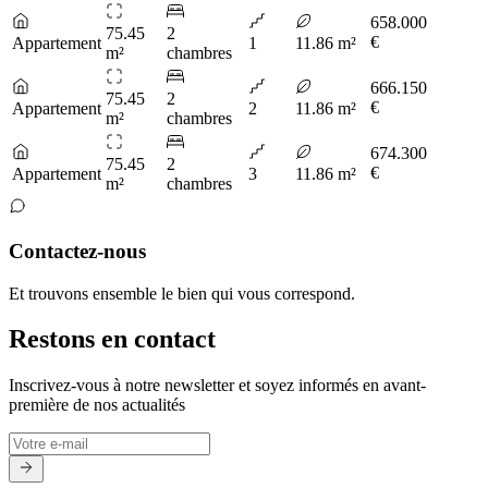
658.000
75.45
2
€
Appartement
1
11.86 m²
m²
chambres
666.150
75.45
2
€
Appartement
2
11.86 m²
m²
chambres
674.300
75.45
2
€
Appartement
3
11.86 m²
m²
chambres
Contactez-nous
Et trouvons ensemble le bien qui vous correspond.
Restons en contact
Inscrivez-vous à notre newsletter et soyez informés en avant-
première de nos actualités