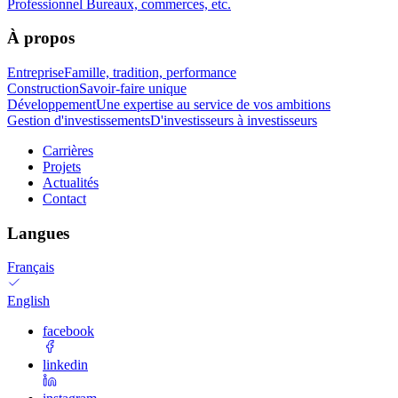
Professionnel
Bureaux, commerces, etc.
À propos
Entreprise
Famille, tradition, performance
Construction
Savoir-faire unique
Développement
Une expertise au service de vos ambitions
Gestion d'investissements
D'investisseurs à investisseurs
Carrières
Projets
Actualités
Contact
Langues
Français
English
facebook
linkedin