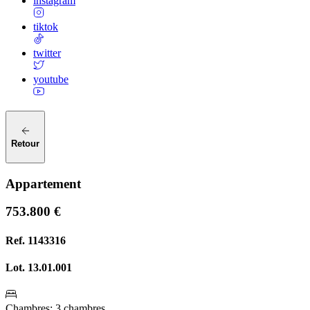
instagram
tiktok
twitter
youtube
Retour
Appartement
753.800 €
Ref.
1143316
Lot.
13.01.001
Chambres
:
3 chambres