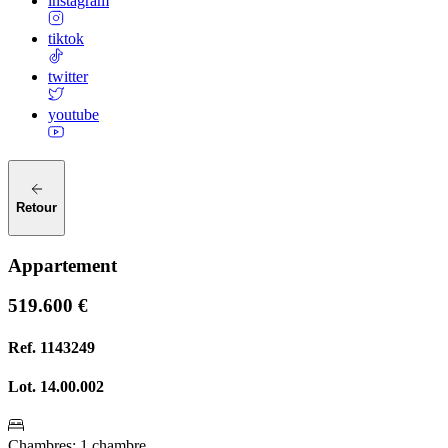
instagram
tiktok
twitter
youtube
Retour
Appartement
519.600 €
Ref.
1143249
Lot.
14.00.002
Chambres
:
1 chambre