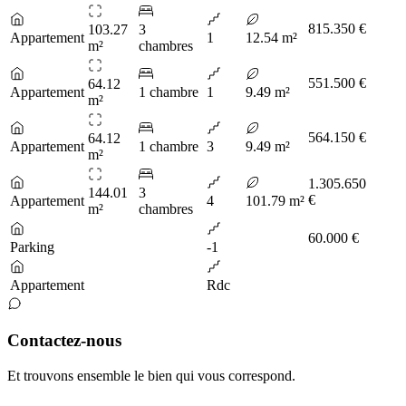
815.350 €
103.27
3
Appartement
1
12.54 m²
m²
chambres
551.500 €
64.12
Appartement
1 chambre
1
9.49 m²
m²
564.150 €
64.12
Appartement
1 chambre
3
9.49 m²
m²
1.305.650
144.01
3
€
Appartement
4
101.79 m²
m²
chambres
60.000 €
Parking
-1
Appartement
Rdc
Contactez-nous
Et trouvons ensemble le bien qui vous correspond.