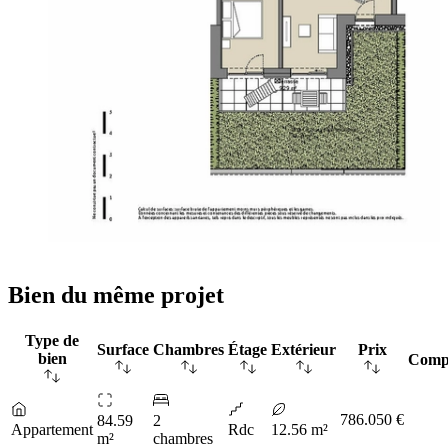
Bien du même projet
Type de
Surface
Chambres
Étage
Extérieur
Prix
bien
Comp
786.050 €
84.59
2
Appartement
Rdc
12.56 m²
m²
chambres