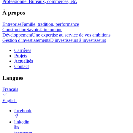
Professionnel
Bureaux, commerces, etc.
À propos
Entreprise
Famille, tradition, performance
Construction
Savoir-faire unique
Développement
Une expertise au service de vos ambitions
Gestion d'investissements
D'investisseurs à investisseurs
Carrières
Projets
Actualités
Contact
Langues
Français
English
facebook
linkedin