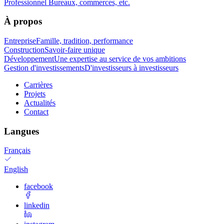
Professionnel
Bureaux, commerces, etc.
À propos
Entreprise
Famille, tradition, performance
Construction
Savoir-faire unique
Développement
Une expertise au service de vos ambitions
Gestion d'investissements
D'investisseurs à investisseurs
Carrières
Projets
Actualités
Contact
Langues
Français
English
facebook
linkedin