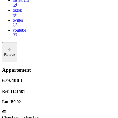
instagram
tiktok
twitter
youtube
Retour
Appartement
679.400 €
Ref.
1141581
Lot.
B0.02
Chambres
:
1 chambre