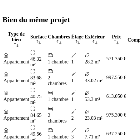
Bien du même projet
Type de
Surface
Chambres
Étage
Extérieur
Prix
bien
Comp
571.350 €
46.32
Appartement
1 chambre
1
28.2 m²
m²
997.550 €
83.68
2
Appartement
1
33.02 m²
m²
chambres
613.050 €
40.75
Appartement
1 chambre
1
53.3 m²
m²
975.300 €
84.65
2
Appartement
2
23.03 m²
m²
chambres
637.250 €
49.56
Appartement
1 chambre
3
7.71 m²
m²