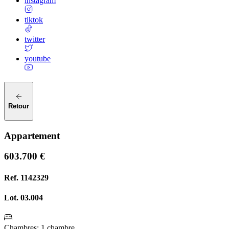
instagram
tiktok
twitter
youtube
Retour
Appartement
603.700 €
Ref.
1142329
Lot.
03.004
Chambres
:
1 chambre