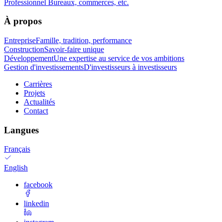
Professionnel
Bureaux, commerces, etc.
À propos
Entreprise
Famille, tradition, performance
Construction
Savoir-faire unique
Développement
Une expertise au service de vos ambitions
Gestion d'investissements
D'investisseurs à investisseurs
Carrières
Projets
Actualités
Contact
Langues
Français
English
facebook
linkedin