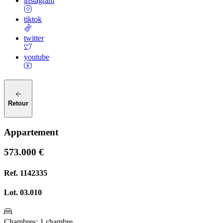
instagram
tiktok
twitter
youtube
Retour
Appartement
573.000 €
Ref.
1142335
Lot.
03.010
Chambres
:
1 chambre