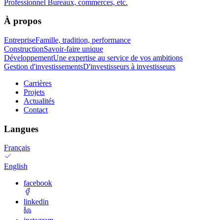
Professionnel
Bureaux, commerces, etc.
À propos
Entreprise
Famille, tradition, performance
Construction
Savoir-faire unique
Développement
Une expertise au service de vos ambitions
Gestion d'investissements
D'investisseurs à investisseurs
Carrières
Projets
Actualités
Contact
Langues
Français
English
facebook
linkedin