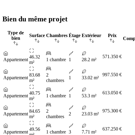
Bien du même projet
Type de
Surface
Chambres
Étage
Extérieur
Prix
bien
Comp
571.350 €
46.32
Appartement
1 chambre
1
28.2 m²
m²
997.550 €
83.68
2
Appartement
1
33.02 m²
m²
chambres
613.050 €
40.75
Appartement
1 chambre
1
53.3 m²
m²
975.300 €
84.65
2
Appartement
2
23.03 m²
m²
chambres
637.250 €
49.56
Appartement
1 chambre
3
7.71 m²
m²