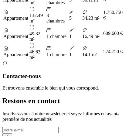
m²
chambres
1.750.750
132.49
3
€
Appartement
5
34.23 m²
m²
chambres
609.600 €
49.32
Appartement
1 chambre
1
16.49 m²
m²
574.750 €
46.63
Appartement
1 chambre
1
14.1 m²
m²
Contactez-nous
Et trouvons ensemble le bien qui vous correspond.
Restons en contact
Inscrivez-vous à notre newsletter et soyez informés en avant-
première de nos actualités