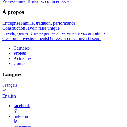
Professionnel
Bureaux, commerces, etc.
À propos
Entreprise
Famille, tradition, performance
Construction
Savoir-faire unique
Développement
Une expertise au service de vos ambitions
Gestion d'investissements
D'investisseurs à investisseurs
Carrières
Projets
Actualités
Contact
Langues
Français
English
facebook
linkedin