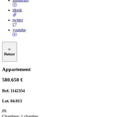
instagram
tiktok
twitter
youtube
Retour
Appartement
580.650 €
Ref.
1142354
Lot.
04.013
Chambres
:
1 chambre