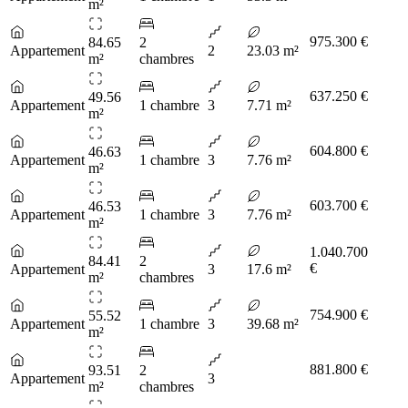
m²
975.300 €
84.65
2
Appartement
2
23.03 m²
m²
chambres
637.250 €
49.56
Appartement
1 chambre
3
7.71 m²
m²
604.800 €
46.63
Appartement
1 chambre
3
7.76 m²
m²
603.700 €
46.53
Appartement
1 chambre
3
7.76 m²
m²
1.040.700
84.41
2
€
Appartement
3
17.6 m²
m²
chambres
754.900 €
55.52
Appartement
1 chambre
3
39.68 m²
m²
881.800 €
93.51
2
Appartement
3
m²
chambres