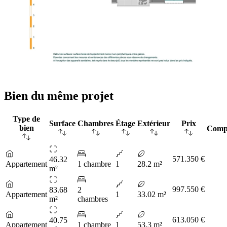
Bien du même projet
Type de
Surface
Chambres
Étage
Extérieur
Prix
bien
Comp
571.350 €
46.32
Appartement
1 chambre
1
28.2 m²
m²
997.550 €
83.68
2
Appartement
1
33.02 m²
m²
chambres
613.050 €
40.75
Appartement
1 chambre
1
53.3 m²