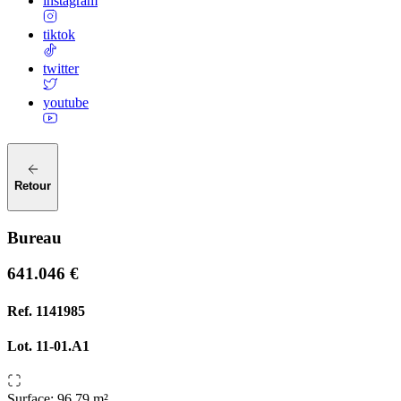
instagram
tiktok
twitter
youtube
Retour
Bureau
641.046 €
Ref.
1141985
Lot.
11-01.A1
Surface
:
96.79 m²