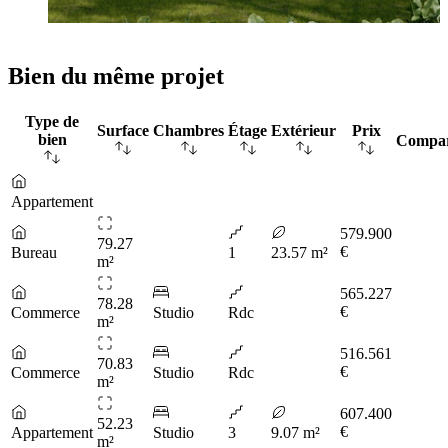
Bien du même projet
Type de
Surface
Chambres
Étage
Extérieur
Prix
bien
Compa
Appartement
579.900
79.27
€
Bureau
1
23.57 m²
m²
565.227
78.28
€
Commerce
Studio
Rdc
m²
516.561
70.83
€
Commerce
Studio
Rdc
m²
607.400
52.23
€
Appartement
Studio
3
9.07 m²
m²