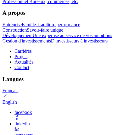
Professionnel
Bureaux, commerces, etc.
À propos
Entreprise
Famille, tradition, performance
Construction
Savoir-faire unique
Développement
Une expertise au service de vos ambitions
Gestion d'investissements
D'investisseurs à investisseurs
Carrières
Projets
Actualités
Contact
Langues
Français
English
facebook
linkedin