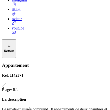
instagram
tiktok
twitter
youtube
Retour
Appartement
Ref.
1142371
Étage
:
Rdc
La description
Le rez-de-chaussée comprend 10 appartements de deux chambres et