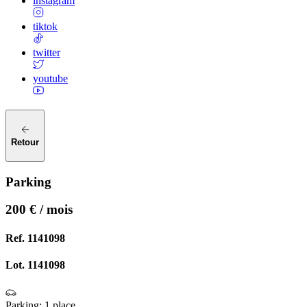
instagram
tiktok
twitter
youtube
Retour
Parking
200 € / mois
Ref.
1141098
Lot.
1141098
Parking
:
1 place