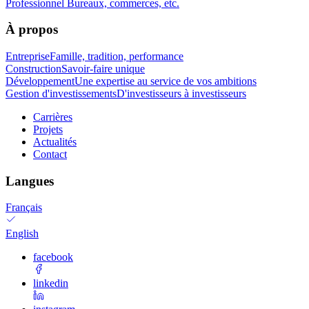
Professionnel
Bureaux, commerces, etc.
À propos
Entreprise
Famille, tradition, performance
Construction
Savoir-faire unique
Développement
Une expertise au service de vos ambitions
Gestion d'investissements
D'investisseurs à investisseurs
Carrières
Projets
Actualités
Contact
Langues
Français
English
facebook
linkedin