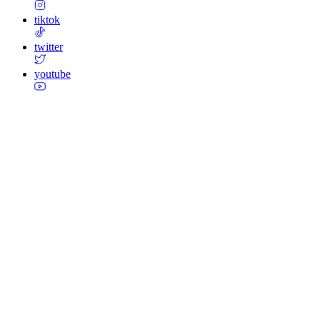
tiktok
twitter
youtube