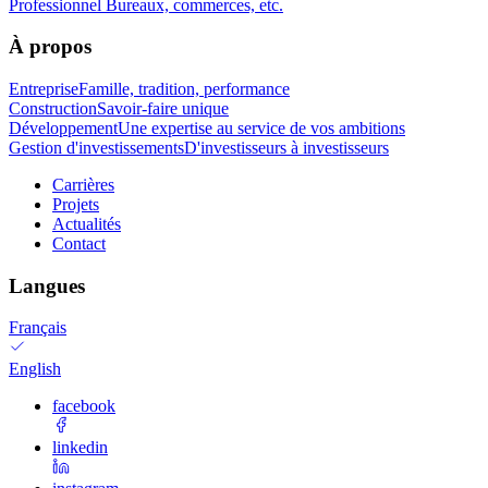
Professionnel
Bureaux, commerces, etc.
À propos
Entreprise
Famille, tradition, performance
Construction
Savoir-faire unique
Développement
Une expertise au service de vos ambitions
Gestion d'investissements
D'investisseurs à investisseurs
Carrières
Projets
Actualités
Contact
Langues
Français
English
facebook
linkedin