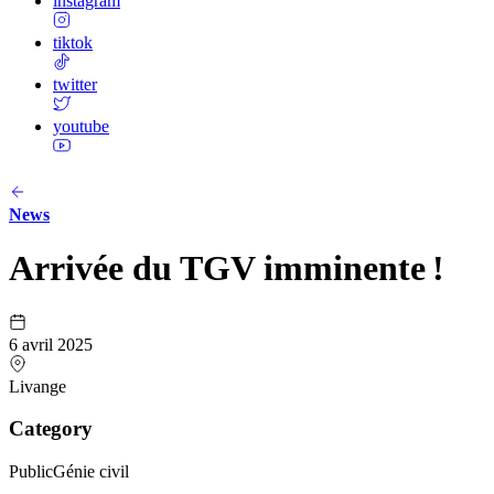
instagram
tiktok
twitter
youtube
News
Arrivée du TGV imminente !
6 avril 2025
Livange
Category
Public
Génie civil