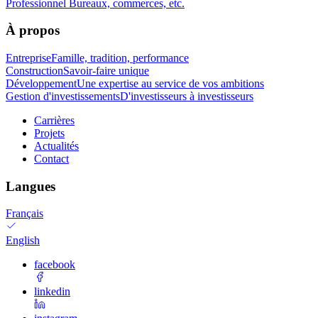
Professionnel
Bureaux, commerces, etc.
À propos
Entreprise
Famille, tradition, performance
Construction
Savoir-faire unique
Développement
Une expertise au service de vos ambitions
Gestion d'investissements
D'investisseurs à investisseurs
Carrières
Projets
Actualités
Contact
Langues
Français
English
facebook
linkedin