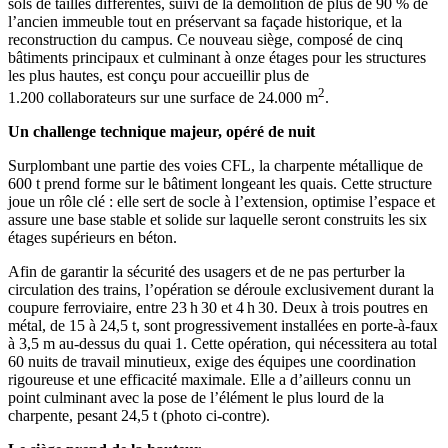
sols de tailles différentes, suivi de la démolition de plus de 90 % de
l’ancien immeuble tout en préservant sa façade historique, et la
reconstruction du campus. Ce nouveau siège, composé de cinq
bâtiments principaux et culminant à onze étages pour les structures
les plus hautes, est conçu pour accueillir plus de
2
1.200 collaborateurs sur une surface de 24.000 m
.
Un challenge technique majeur, opéré de nuit
Surplombant une partie des voies CFL, la charpente métallique de
600 t prend forme sur le bâtiment longeant les quais. Cette structure
joue un rôle clé : elle sert de socle à l’extension, optimise l’espace et
assure une base stable et solide sur laquelle seront construits les six
étages supérieurs en béton.
Afin de garantir la sécurité des usagers et de ne pas perturber la
circulation des trains, l’opération se déroule exclusivement durant la
coupure ferroviaire, entre 23 h 30 et 4 h 30. Deux à trois poutres en
métal, de 15 à 24,5 t, sont progressivement installées en porte-à-faux
à 3,5 m au-dessus du quai 1. Cette opération, qui nécessitera au total
60 nuits de travail minutieux, exige des équipes une coordination
rigoureuse et une efficacité maximale. Elle a d’ailleurs connu un
point culminant avec la pose de l’élément le plus lourd de la
charpente, pesant 24,5 t (photo ci-contre).