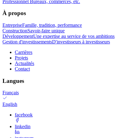
Professionnel
Bureaux, commerces, etc.
À propos
Entreprise
Famille, tradition, performance
Construction
Savoir-faire unique
Développement
Une expertise au service de vos ambitions
Gestion d'investissements
D'investisseurs à investisseurs
Carrières
Projets
Actualités
Contact
Langues
Français
English
facebook
linkedin