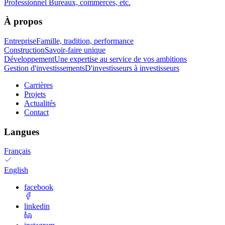
Professionnel
Bureaux, commerces, etc.
À propos
Entreprise
Famille, tradition, performance
Construction
Savoir-faire unique
Développement
Une expertise au service de vos ambitions
Gestion d'investissements
D'investisseurs à investisseurs
Carrières
Projets
Actualités
Contact
Langues
Français
English
facebook
linkedin