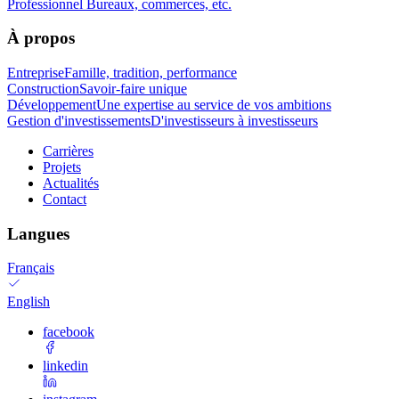
Professionnel
Bureaux, commerces, etc.
À propos
Entreprise
Famille, tradition, performance
Construction
Savoir-faire unique
Développement
Une expertise au service de vos ambitions
Gestion d'investissements
D'investisseurs à investisseurs
Carrières
Projets
Actualités
Contact
Langues
Français
English
facebook
linkedin