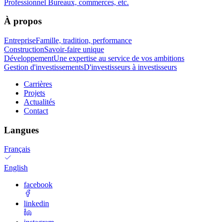
Professionnel
Bureaux, commerces, etc.
À propos
Entreprise
Famille, tradition, performance
Construction
Savoir-faire unique
Développement
Une expertise au service de vos ambitions
Gestion d'investissements
D'investisseurs à investisseurs
Carrières
Projets
Actualités
Contact
Langues
Français
English
facebook
linkedin