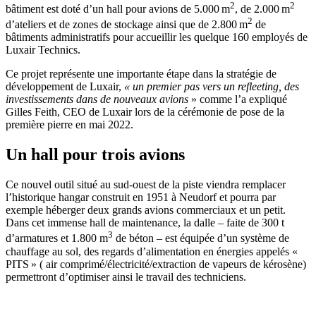
2
2
bâtiment est doté d’un hall pour avions de 5.000 m
, de 2.000 m
2
d’ateliers et de zones de stockage ainsi que de 2.800 m
de
bâtiments administratifs pour accueillir les quelque 160 employés de
Luxair Technics.
Ce projet représente une importante étape dans la stratégie de
développement de Luxair,
« un premier pas vers un refleeting, des
investissements dans de nouveaux avions
» comme l’a expliqué
Gilles Feith, CEO de Luxair lors de la cérémonie de pose de la
première pierre en mai 2022.
Un hall pour trois avions
Ce nouvel outil situé au sud-ouest de la piste viendra remplacer
l’historique hangar construit en 1951 à Neudorf et pourra par
exemple héberger deux grands avions commerciaux et un petit.
Dans cet immense hall de maintenance, la dalle – faite de 300 t
3
d’armatures et 1.800 m
de béton – est équipée d’un système de
chauffage au sol, des regards d’alimentation en énergies appelés «
PITS » ( air comprimé/électricité/extraction de vapeurs de kérosène)
permettront d’optimiser ainsi le travail des techniciens.