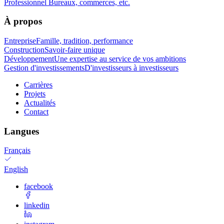
Professionnel
Bureaux, commerces, etc.
À propos
Entreprise
Famille, tradition, performance
Construction
Savoir-faire unique
Développement
Une expertise au service de vos ambitions
Gestion d'investissements
D'investisseurs à investisseurs
Carrières
Projets
Actualités
Contact
Langues
Français
English
facebook
linkedin