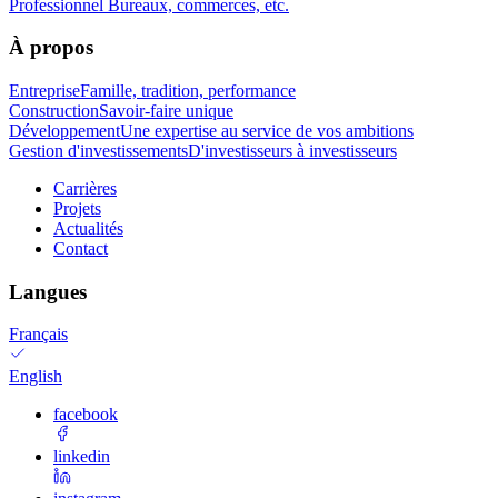
Professionnel
Bureaux, commerces, etc.
À propos
Entreprise
Famille, tradition, performance
Construction
Savoir-faire unique
Développement
Une expertise au service de vos ambitions
Gestion d'investissements
D'investisseurs à investisseurs
Carrières
Projets
Actualités
Contact
Langues
Français
English
facebook
linkedin