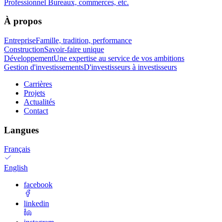
Professionnel
Bureaux, commerces, etc.
À propos
Entreprise
Famille, tradition, performance
Construction
Savoir-faire unique
Développement
Une expertise au service de vos ambitions
Gestion d'investissements
D'investisseurs à investisseurs
Carrières
Projets
Actualités
Contact
Langues
Français
English
facebook
linkedin