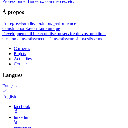
Professionnel
Bureaux, commerces, etc.
À propos
Entreprise
Famille, tradition, performance
Construction
Savoir-faire unique
Développement
Une expertise au service de vos ambitions
Gestion d'investissements
D'investisseurs à investisseurs
Carrières
Projets
Actualités
Contact
Langues
Français
English
facebook
linkedin