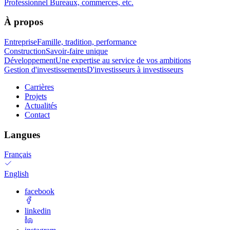
Professionnel
Bureaux, commerces, etc.
À propos
Entreprise
Famille, tradition, performance
Construction
Savoir-faire unique
Développement
Une expertise au service de vos ambitions
Gestion d'investissements
D'investisseurs à investisseurs
Carrières
Projets
Actualités
Contact
Langues
Français
English
facebook
linkedin