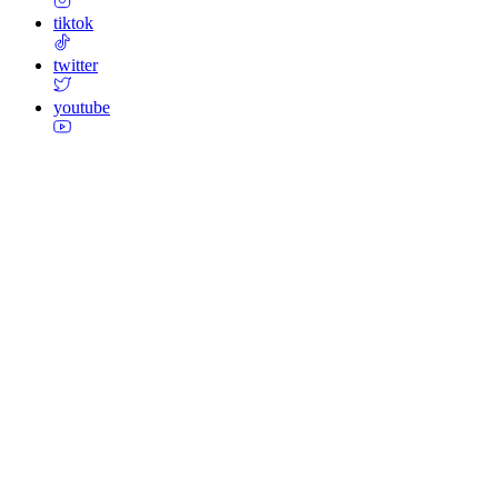
tiktok
twitter
youtube