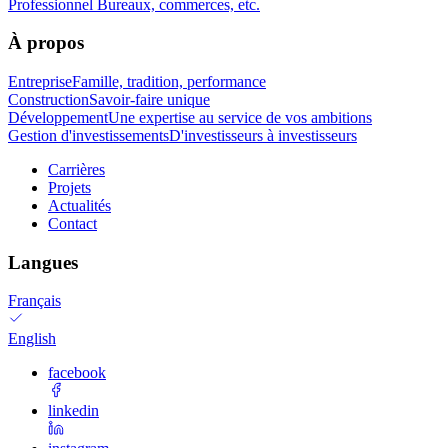
Professionnel
Bureaux, commerces, etc.
À propos
Entreprise
Famille, tradition, performance
Construction
Savoir-faire unique
Développement
Une expertise au service de vos ambitions
Gestion d'investissements
D'investisseurs à investisseurs
Carrières
Projets
Actualités
Contact
Langues
Français
English
facebook
linkedin