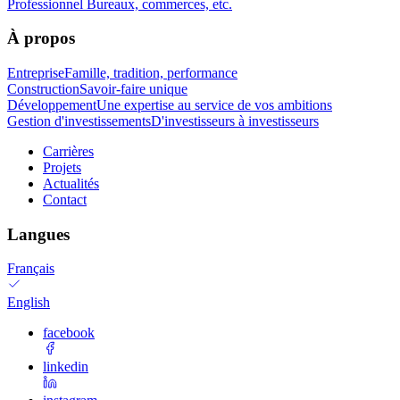
Professionnel
Bureaux, commerces, etc.
À propos
Entreprise
Famille, tradition, performance
Construction
Savoir-faire unique
Développement
Une expertise au service de vos ambitions
Gestion d'investissements
D'investisseurs à investisseurs
Carrières
Projets
Actualités
Contact
Langues
Français
English
facebook
linkedin