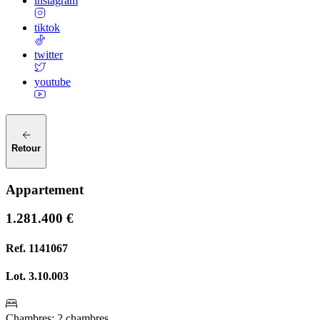
instagram
tiktok
twitter
youtube
Retour
Appartement
1.281.400 €
Ref.
1141067
Lot.
3.10.003
Chambres
:
2 chambres