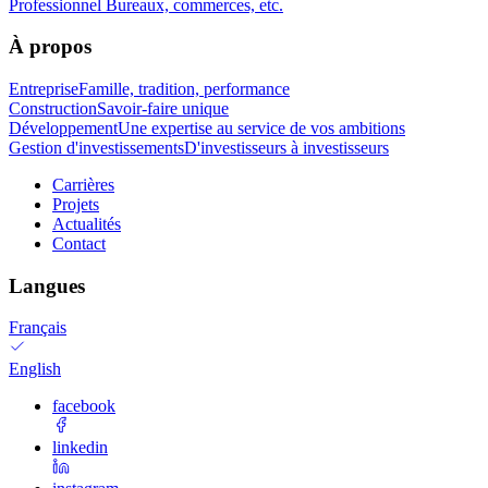
Professionnel
Bureaux, commerces, etc.
À propos
Entreprise
Famille, tradition, performance
Construction
Savoir-faire unique
Développement
Une expertise au service de vos ambitions
Gestion d'investissements
D'investisseurs à investisseurs
Carrières
Projets
Actualités
Contact
Langues
Français
English
facebook
linkedin