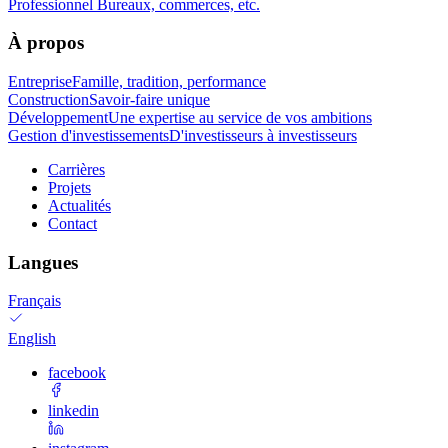
Professionnel
Bureaux, commerces, etc.
À propos
Entreprise
Famille, tradition, performance
Construction
Savoir-faire unique
Développement
Une expertise au service de vos ambitions
Gestion d'investissements
D'investisseurs à investisseurs
Carrières
Projets
Actualités
Contact
Langues
Français
English
facebook
linkedin