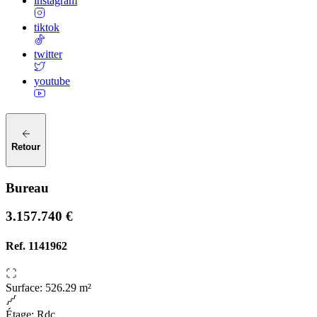
instagram
tiktok
twitter
youtube
Retour
Bureau
3.157.740 €
Ref.
1141962
Surface
:
526.29 m²
Étage
:
Rdc