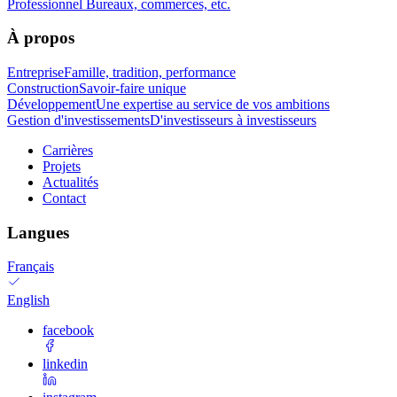
Professionnel
Bureaux, commerces, etc.
À propos
Entreprise
Famille, tradition, performance
Construction
Savoir-faire unique
Développement
Une expertise au service de vos ambitions
Gestion d'investissements
D'investisseurs à investisseurs
Carrières
Projets
Actualités
Contact
Langues
Français
English
facebook
linkedin