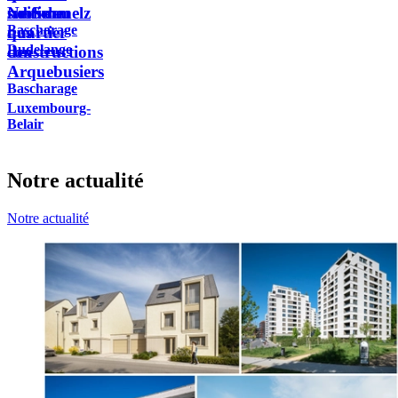
nouveau
NeiSchmelz
sublime
Bascharage
quartier
nos
Dudelange
des
constructions
Arquebusiers
Bascharage
Luxembourg-
Belair
Notre actualité
Notre actualité