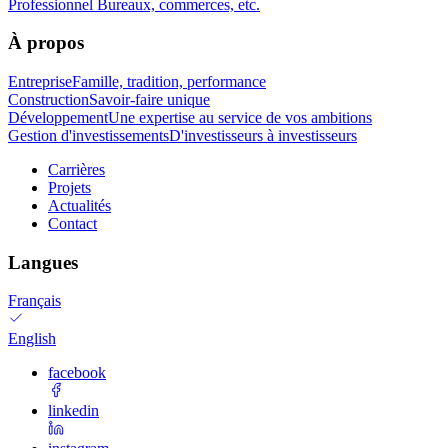
Professionnel
Bureaux, commerces, etc.
À propos
Entreprise
Famille, tradition, performance
Construction
Savoir-faire unique
Développement
Une expertise au service de vos ambitions
Gestion d'investissements
D'investisseurs à investisseurs
Carrières
Projets
Actualités
Contact
Langues
Français
English
facebook
linkedin