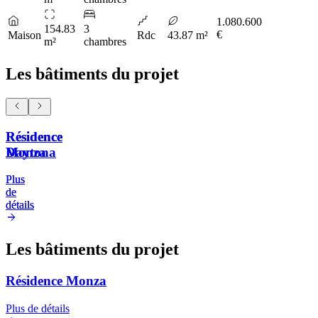
1.080.600
154.83
3
€
Maison
Rdc
43.87 m²
m²
chambres
Les bâtiments du projet
Résidence
Résidence
Monza
Daytona
Plus
Plus
de
de
détails
détails
Les bâtiments du projet
Résidence Monza
Plus de détails