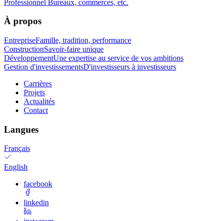
Professionnel
Bureaux, commerces, etc.
À propos
Entreprise
Famille, tradition, performance
Construction
Savoir-faire unique
Développement
Une expertise au service de vos ambitions
Gestion d'investissements
D'investisseurs à investisseurs
Carrières
Projets
Actualités
Contact
Langues
Français
English
facebook
linkedin