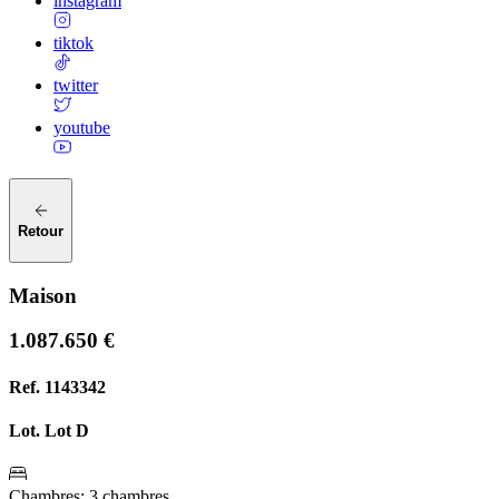
instagram
tiktok
twitter
youtube
Retour
Maison
1.087.650 €
Ref.
1143342
Lot.
Lot D
Chambres
:
3 chambres