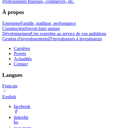
Professionnel
Bureaux, commerces, etc.
À propos
Entreprise
Famille, tradition, performance
Construction
Savoir-faire unique
Développement
Une expertise au service de vos ambitions
Gestion d'investissements
D'investisseurs à investisseurs
Carrières
Projets
Actualités
Contact
Langues
Français
English
facebook
linkedin