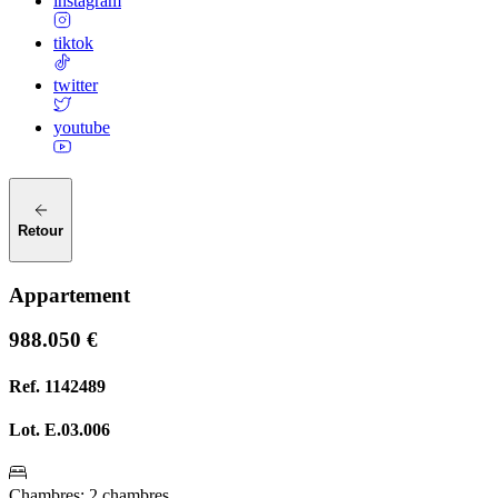
instagram
tiktok
twitter
youtube
Retour
Appartement
988.050 €
Ref.
1142489
Lot.
E.03.006
Chambres
:
2 chambres