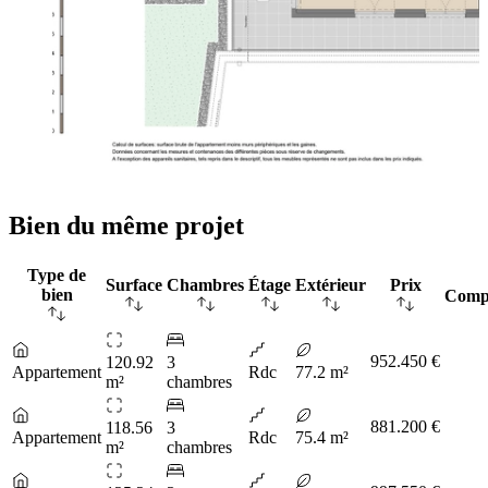
Bien du même projet
Type de
Surface
Chambres
Étage
Extérieur
Prix
bien
Comp
952.450 €
120.92
3
Appartement
Rdc
77.2 m²
m²
chambres
881.200 €
118.56
3
Appartement
Rdc
75.4 m²
m²
chambres