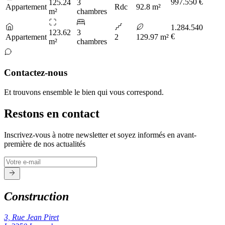
997.550 €
125.24
3
Appartement
Rdc
92.8 m²
m²
chambres
1.284.540
123.62
3
€
Appartement
2
129.97 m²
m²
chambres
Contactez-nous
Et trouvons ensemble le bien qui vous correspond.
Restons en contact
Inscrivez-vous à notre newsletter et soyez informés en avant-
première de nos actualités
Construction
3, Rue Jean Piret