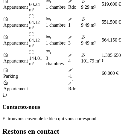
519.600 €
60.24
Appartement
1 chambre
Rdc
9.29 m²
m²
551.500 €
64.12
Appartement
1 chambre
1
9.49 m²
m²
564.150 €
64.12
Appartement
1 chambre
3
9.49 m²
m²
1.305.650
144.01
3
€
Appartement
4
101.79 m²
m²
chambres
60.000 €
Parking
-1
Appartement
Rdc
Contactez-nous
Et trouvons ensemble le bien qui vous correspond.
Restons en contact