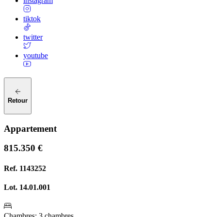
instagram
tiktok
twitter
youtube
Retour
Appartement
815.350 €
Ref.
1143252
Lot.
14.01.001
Chambres
:
3 chambres