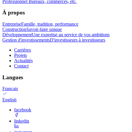
Professionnel
Bureaux, commerces, etc.
À propos
Entreprise
Famille, tradition, performance
Construction
Savoir-faire unique
Développement
Une expertise au service de vos ambitions
Gestion d'investissements
D'investisseurs à investisseurs
Carrières
Projets
Actualités
Contact
Langues
Français
English
facebook
linkedin