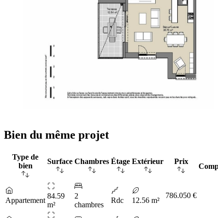
Bien du même projet
Type de
Surface
Chambres
Étage
Extérieur
Prix
bien
Comp
786.050 €
84.59
2
Appartement
Rdc
12.56 m²
m²
chambres