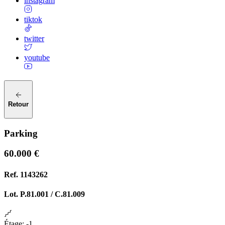
instagram
tiktok
twitter
youtube
Retour
Parking
60.000 €
Ref.
1143262
Lot.
P.81.001 / C.81.009
Étage
:
-1