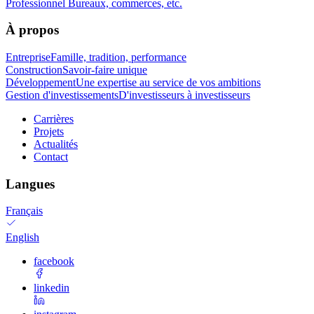
Professionnel
Bureaux, commerces, etc.
À propos
Entreprise
Famille, tradition, performance
Construction
Savoir-faire unique
Développement
Une expertise au service de vos ambitions
Gestion d'investissements
D'investisseurs à investisseurs
Carrières
Projets
Actualités
Contact
Langues
Français
English
facebook
linkedin