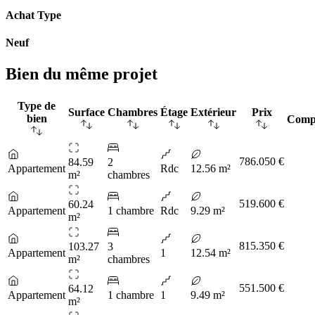
Achat Type
Neuf
Bien du même projet
Type de
Surface
Chambres
Étage
Extérieur
Prix
bien
Comp
786.050 €
84.59
2
Appartement
Rdc
12.56 m²
m²
chambres
519.600 €
60.24
Appartement
1 chambre
Rdc
9.29 m²
m²
815.350 €
103.27
3
Appartement
1
12.54 m²
m²
chambres
551.500 €
64.12
Appartement
1 chambre
1
9.49 m²
m²