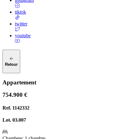
instagram
tiktok
twitter
youtube
Retour
Appartement
754.900 €
Ref.
1142332
Lot.
03.007
Chambres
:
1 chambre