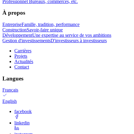
Professionnel
Bureaux, commerces, etc.
À propos
Entreprise
Famille, tradition, performance
Construction
Savoir-faire unique
Développement
Une expertise au service de vos ambitions
Gestion d'investissements
D'investisseurs à investisseurs
Carrières
Projets
Actualités
Contact
Langues
Français
English
facebook
linkedin