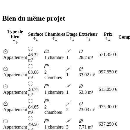
Bien du même projet
Type de
Surface
Chambres
Étage
Extérieur
Prix
bien
Comp
571.350 €
46.32
Appartement
1 chambre
1
28.2 m²
m²
997.550 €
83.68
2
Appartement
1
33.02 m²
m²
chambres
613.050 €
40.75
Appartement
1 chambre
1
53.3 m²
m²
975.300 €
84.65
2
Appartement
2
23.03 m²
m²
chambres
637.250 €
49.56
Appartement
1 chambre
3
7.71 m²
m²