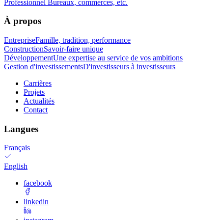
Professionnel
Bureaux, commerces, etc.
À propos
Entreprise
Famille, tradition, performance
Construction
Savoir-faire unique
Développement
Une expertise au service de vos ambitions
Gestion d'investissements
D'investisseurs à investisseurs
Carrières
Projets
Actualités
Contact
Langues
Français
English
facebook
linkedin