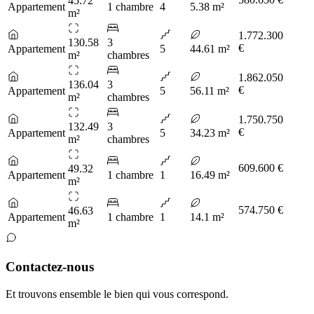
45.72
Appartement
1 chambre
4
5.38 m²
m²
1.772.300
130.58
3
€
Appartement
5
44.61 m²
m²
chambres
1.862.050
136.04
3
€
Appartement
5
56.11 m²
m²
chambres
1.750.750
132.49
3
€
Appartement
5
34.23 m²
m²
chambres
609.600 €
49.32
Appartement
1 chambre
1
16.49 m²
m²
574.750 €
46.63
Appartement
1 chambre
1
14.1 m²
m²
Contactez-nous
Et trouvons ensemble le bien qui vous correspond.