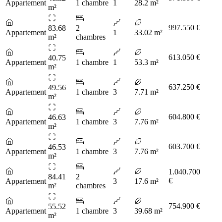
Appartement
1 chambre
1
28.2 m²
m²
997.550 €
83.68
2
Appartement
1
33.02 m²
m²
chambres
613.050 €
40.75
Appartement
1 chambre
1
53.3 m²
m²
637.250 €
49.56
Appartement
1 chambre
3
7.71 m²
m²
604.800 €
46.63
Appartement
1 chambre
3
7.76 m²
m²
603.700 €
46.53
Appartement
1 chambre
3
7.76 m²
m²
1.040.700
84.41
2
€
Appartement
3
17.6 m²
m²
chambres
754.900 €
55.52
Appartement
1 chambre
3
39.68 m²
m²