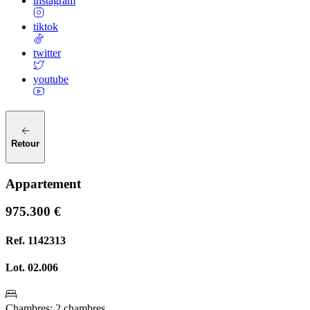
instagram
tiktok
twitter
youtube
Retour
Appartement
975.300 €
Ref.
1142313
Lot.
02.006
Chambres
:
2 chambres