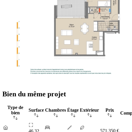
Bien du même projet
Type de
Surface
Chambres
Étage
Extérieur
Prix
bien
Comp
571.350 €
46.32