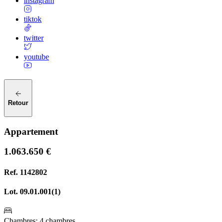
instagram
tiktok
twitter
youtube
Retour
Appartement
1.063.650 €
Ref.
1142802
Lot.
09.01.001(1)
Chambres
:
4 chambres