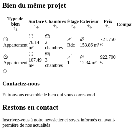
Bien du même projet
Type de
Surface
Chambres
Étage
Extérieur
Prix
bien
Compa
721.750
76.14
2
€
Appartement
Rdc
153.86 m²
m²
chambres
922.700
107.49
3
€
Appartement
1
12.34 m²
m²
chambres
Contactez-nous
Et trouvons ensemble le bien qui vous correspond.
Restons en contact
Inscrivez-vous à notre newsletter et soyez informés en avant-
première de nos actualités