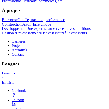
Professionnel
Bureaux, commerces, etc.
À propos
Entreprise
Famille, tradition, performance
Construction
Savoir-faire unique
Développement
Une expertise au service de vos ambitions
Gestion d'investissements
D'investisseurs à investisseurs
Carrières
Projets
Actualités
Contact
Langues
Français
English
facebook
linkedin