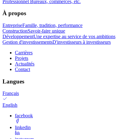
Professionnel
Bureaux, commerces, etc.
À propos
Entreprise
Famille, tradition, performance
Construction
Savoir-faire unique
Développement
Une expertise au service de vos ambitions
Gestion d'investissements
D'investisseurs à investisseurs
Carrières
Projets
Actualités
Contact
Langues
Français
English
facebook
linkedin