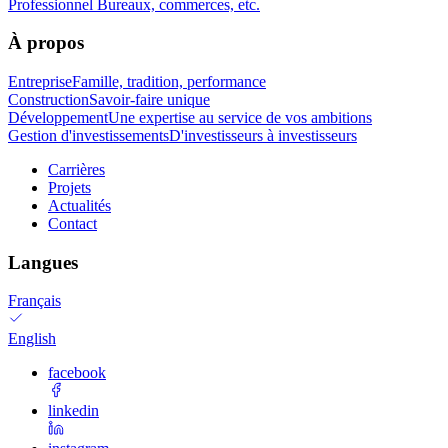
Professionnel
Bureaux, commerces, etc.
À propos
Entreprise
Famille, tradition, performance
Construction
Savoir-faire unique
Développement
Une expertise au service de vos ambitions
Gestion d'investissements
D'investisseurs à investisseurs
Carrières
Projets
Actualités
Contact
Langues
Français
English
facebook
linkedin